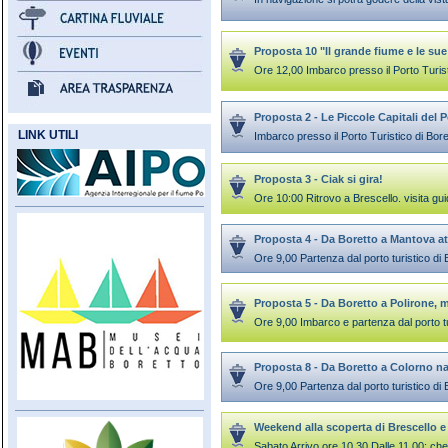
Proposta 10 "Il grande fiume e le sue
Ore 12,00 Imbarco presso il Porto Turist
Proposta 2 - Le Piccole Capitali del 
LINK UTILI
Imbarco presso il Porto Turistico di Bore
Proposta 3 - Ciak si gira!
Ore 10:00 Ritrovo a Brescello. visita g
Proposta 4 - Da Boretto a Mantova at
Ore 9,00 Partenza dal porto turistico di
Proposta 5 - Da Boretto a Polirone, 
Ore 9,00 Imbarco e partenza dal porto tur
Proposta 8 - Da Boretto a Colorno n
Ore 9,00 Partenza dal porto turistico di 
Weekend alla scoperta di Brescello e
Sabato Arrivo ore 10.30 Dalle 11.00: chec